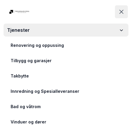
Tromsdalen Bygg
Tromsdalen Bygg
Luk
Åpn
Tjenester
Renovering og oppussing
Tilbygg og garasjer
Takbytte
Innredning og Spesialleveranser
Bad og våtrom
Vinduer og dører